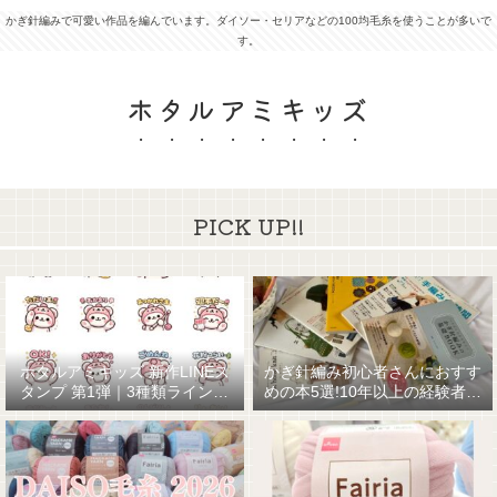
かぎ針編みで可愛い作品を編んでいます。ダイソー・セリアなどの100均毛糸を使うことが多いで
す。
ホタルアミキッズ
PICK UP!!
ホタルアミキッズ 新作LINEス
かぎ針編み初心者さんにおすす
タンプ 第1弾｜3種類ラインナ
めの本5選!10年以上の経験者が
ップ☆
厳選