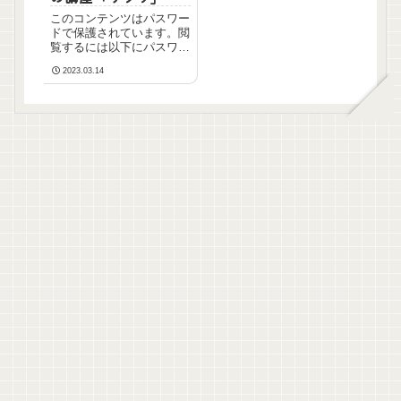
基礎がマスターでき
このコンテンツはパスワー
てコスパもいい
ドで保護されています。閲
覧するには以下にパスワー
ドを入力してください。
2023.03.14
パスワード: