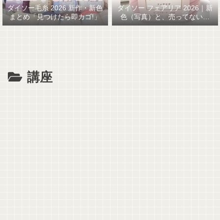
ダイソー毛糸 2026 新作・新色
ダイソー フェアリア 2026｜新
まとめ「見つけたら即カゴ!」
色（写真）と、売ってない…
GETまでの話
講座