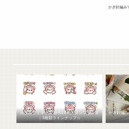
かぎ針編み
ホタルアミキッズ 新作LINEスタンプ 第1弾
かぎ針編み
｜3種類ラインナップ☆