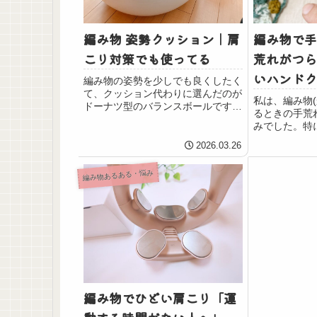
編み物 姿勢クッション｜肩
編み物で手
こり対策でも使ってる
荒れがつら
いハンドク
編み物の姿勢を少しでも良くしたく
て、クッション代わりに選んだのが
私は、編み物
ドーナツ型のバランスボールです。
るときの手荒
本来は体幹トレーニング用のアイテ
みでした。特
ムですが、これを使えば姿勢が少し
れができやす
整って、肩こりも軽くなるかなと思
2026.03.26
糸へ引っかか
って買いました。それから、椅子に
づらくなりま
長時間座って編み...
編み物あるある・悩み
乾燥が少しで
ドクリームを試.
編み物でひどい肩こり「運