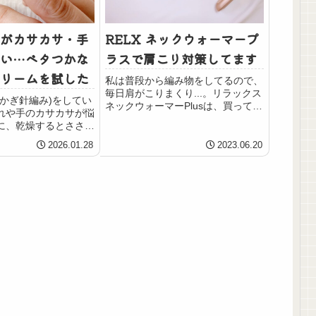
がカサカサ・手
RELX ネックウォーマープ
い…ベタつかな
ラスで肩こり対策してます
リームを試した
私は普段から編み物をしてるので、
毎日肩がこりまくり...。リラックス
(かぎ針編み)をしてい
ネックウォーマーPlusは、買ってか
れや手のカサカサが悩
ら今も使っています。効果やりすぎ
に、乾燥するとささく
ると次の日に揉み返しで痛くなって
く、編んでいる途中に
しまい、バンテリンを肩に塗ってい
2026.01.28
2023.06.20
って痛いし、作業もし
ます。使うときは1回につき10分に
す。そこで今回、手の
してま...
も落ち着きそうなハン
..