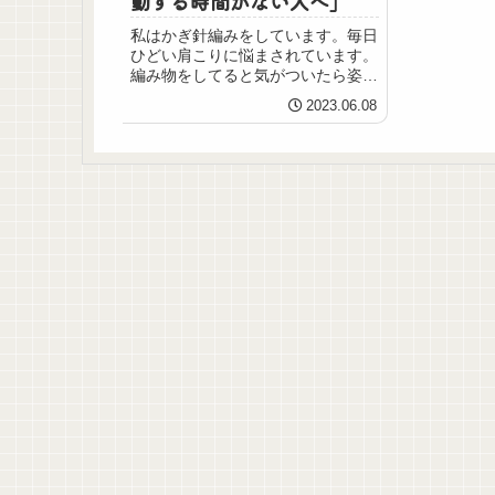
動する時間がない人へ」
私はかぎ針編みをしています。毎日
ひどい肩こりに悩まされています。
編み物をしてると気がついたら姿勢
が悪い…。最初は姿勢を意識してて
2023.06.08
も手先に意識が集中してるから姿勢
のことを意識するのは難しい。姿勢
の悪さも肩こりの原因だけど、長時
間じっとしてるこ...