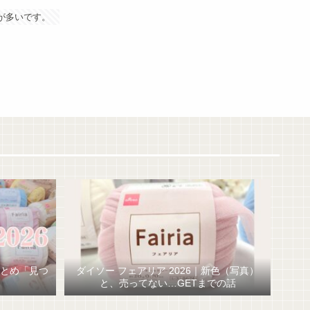
が多いです。
まとめ「見つ
ダイソー フェアリア 2026｜新色（写真）
と、売ってない…GETまでの話