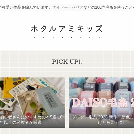
で可愛い作品を編んでいます。ダイソー・セリアなどの100均毛糸を使うこと
ホタルアミキッズ
PICK UP!!
初心者さんにおすすめの本5選!10
ダイソー毛糸 2026 新作・新色
年以上の経験者が厳選
けたら即カゴ!」