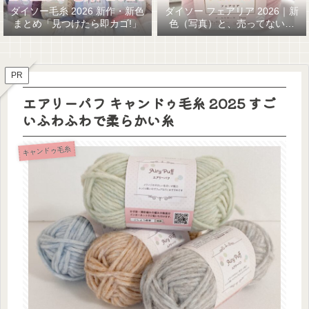
ダイソー毛糸 2026 新作・新色
ダイソー フェアリア 2026｜新
まとめ「見つけたら即カゴ!」
色（写真）と、売ってない…
GETまでの話
PR
エアリーパフ キャンドゥ毛糸 2025 すご
いふわふわで柔らかい糸
キャンドゥ毛糸