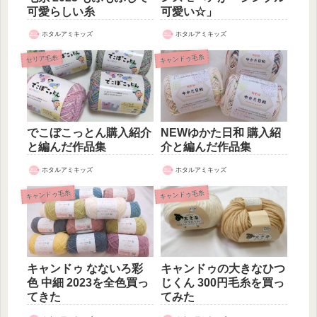
可愛らしい糸
可愛い☆」
ホタルアミキッズ
ホタルアミキッズ
キャンドゥ毛糸
セリア毛糸
でこぼこっとん購入紹介
NEWゆかた日和 購入紹
と編んだ作品集
介と編んだ作品集
ホタルアミキッズ
ホタルアミキッズ
キャンドゥ毛糸
キャンドゥ毛糸
キャンドゥ なないろ彩
キャンドゥの大きなひつ
色 中細 2023を全色買っ
じくん 300円毛糸を買っ
てきた
てみた