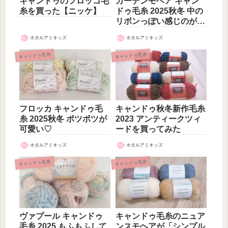
キャンドゥのフロッコ毛
ガーデンモヘア キャン
糸を買った【ニッケ】
ドゥ毛糸 2025秋冬 中の
リボンっぽい感じのが可
愛い
ホタルアミキッズ
ホタルアミキッズ
キャンドゥ毛糸
キャンドゥ毛糸
フロッカ キャンドゥ毛
キャンドゥ秋冬新作毛糸
糸 2025秋冬 ポツポツが
2023 アンティークツィ
可愛い♡
ードを買ってみた
ホタルアミキッズ
ホタルアミキッズ
キャンドゥ毛糸
キャンドゥ毛糸
ヴァプール キャンドゥ
キャンドゥ毛糸のニュア
毛糸 2025 もふもふして
ンスモヘアが「シンプル