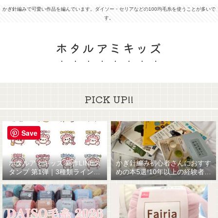
かぎ針編みで可愛い作品を編んでいます。ダイソー・セリアなどの100均毛糸を使うことが多いで
す。
ホタルアミキッズ
PICK UP!!
Save
ホタルアミキッズ 新作LINEス
かぎ針編み初心者さんにおすす
タンプ 第1弾｜3種類ラインナ
めの本5選!10年以上の経験者が
ップ☆
厳選