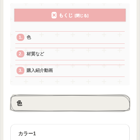
もくじ
色
材質など
購入紹介動画
色
カラー1