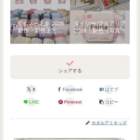
弾｜3種類ラインナ
選!10年以上の経験者
ップ☆
が厳選
ダイソー毛糸 2026
ダイソー フェアリア
新作・新色まとめ
2026｜新色（写真）
「見つけたら即カ
と、売ってない…
ゴ!」
GETまでの話
シェアする
X
Facebook
はてブ
LINE
Pinterest
コピー
ホタルアミキッズ