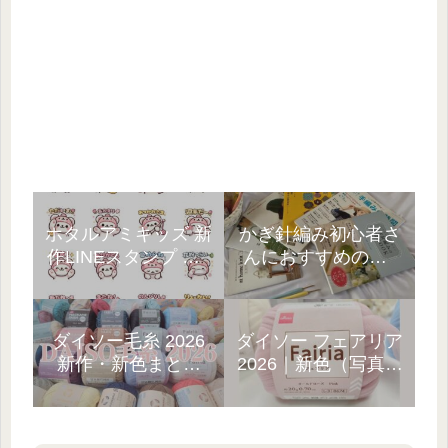
ホタルアミキッズ 新
かぎ針編み初心者さ
作LINEスタンプ 第1
んにおすすめの本5
弾｜3種類ラインナ
選!10年以上の経験者
ップ☆
が厳選
ダイソー毛糸 2026
ダイソー フェアリア
新作・新色まとめ
2026｜新色（写真）
「見つけたら即カ
と、売ってない…
ゴ!」
GETまでの話