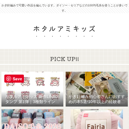
かぎ針編みで可愛い作品を編んでいます。ダイソー・セリアなどの100均毛糸を使うことが多いで
す。
ホタルアミキッズ
PICK UP!!
Save
ホタルアミキッズ 新作LINEス
かぎ針編み初心者さんにおすす
タンプ 第1弾｜3種類ラインナ
めの本5選!10年以上の経験者が
ップ☆
厳選