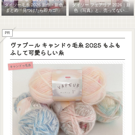
ダイソー毛糸 2026 新作・新色
ダイソー フェアリア 2026｜新
まとめ「見つけたら即カゴ!」
色（写真）と、売ってない…
GETまでの話
PR
ヴァプール キャンドゥ毛糸 2025 もふも
ふして可愛らしい糸
キャンドゥ毛糸