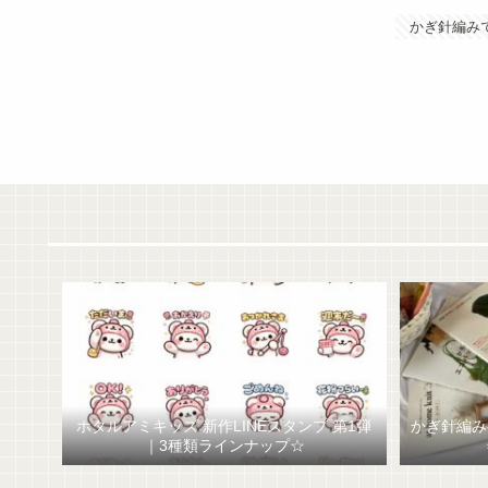
かぎ針編み
ホタルアミキッズ 新作LINEスタンプ 第1弾
かぎ針編み
｜3種類ラインナップ☆