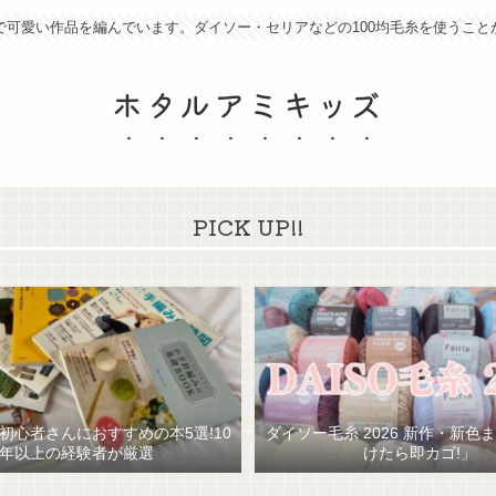
で可愛い作品を編んでいます。ダイソー・セリアなどの100均毛糸を使うこと
ホタルアミキッズ
PICK UP!!
初心者さんにおすすめの本5選!10
ダイソー毛糸 2026 新作・新色
年以上の経験者が厳選
けたら即カゴ!」