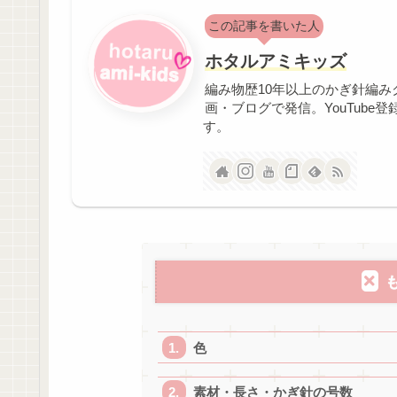
この記事を書いた人
ホタルアミキッズ
編み物歴10年以上のかぎ針編み
画・ブログで発信。YouTube
す。
色
素材・長さ・かぎ針の号数