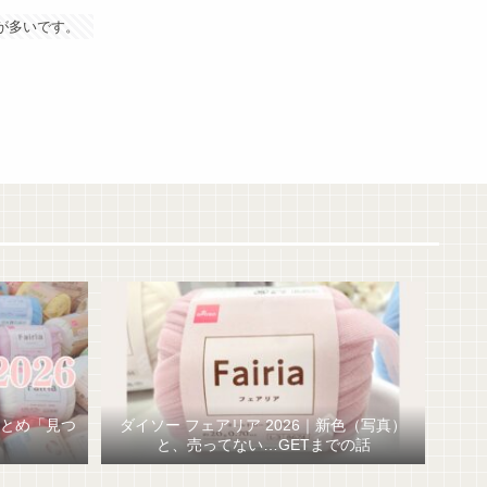
が多いです。
まとめ「見つ
ダイソー フェアリア 2026｜新色（写真）
と、売ってない…GETまでの話