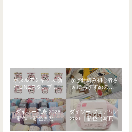
ホタルアミキッズ 新
かぎ針編み初心者さ
作LINEスタンプ 第1
んにおすすめの本5
弾｜3種類ラインナ
選!10年以上の経験者
ップ☆
が厳選
ダイソー毛糸 2026
ダイソー フェアリア
新作・新色まとめ
2026｜新色（写真）
「見つけたら即カ
と、売ってない…
ゴ!」
GETまでの話