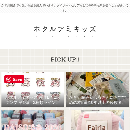
かぎ針編みで可愛い作品を編んでいます。ダイソー・セリアなどの100均毛糸を使うことが多いで
す。
ホタルアミキッズ
PICK UP!!
Save
ホタルアミキッズ 新作LINEス
かぎ針編み初心者さんにおすす
タンプ 第1弾｜3種類ラインナ
めの本5選!10年以上の経験者が
ップ☆
厳選