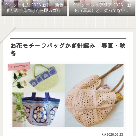
ダイソー毛糸 2026 新作・新色
ダイソー フェアリア 2026｜新
まとめ「見つけたら即カゴ!」
色（写真）と、売ってない…
GETまでの話
お花モチーフバッグかぎ針編み｜春夏・秋
冬
モチーフ編み
2026.02.23