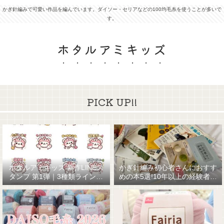
かぎ針編みで可愛い作品を編んでいます。ダイソー・セリアなどの100均毛糸を使うことが多いで
す。
ホタルアミキッズ
PICK UP!!
ホタルアミキッズ 新作LINEス
かぎ針編み初心者さんにおすす
タンプ 第1弾｜3種類ラインナ
めの本5選!10年以上の経験者が
ップ☆
厳選