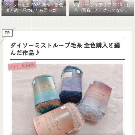
ダイソー毛糸 2026 新作・新色
ダイソー フェアリア 2026｜新
まとめ「見つけたら即カゴ!」
色（写真）と、売ってない…
GETまでの話
PR
ダイソーミストループ毛糸 全色購入と編
んだ作品♪
ダイソー秋冬毛糸