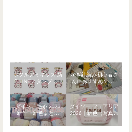
ホタルアミキッズ 新
かぎ針編み初心者さ
作LINEスタンプ 第1
んにおすすめの本5
弾｜3種類ラインナ
選!10年以上の経験者
ップ☆
が厳選
ダイソー毛糸 2026
ダイソー フェアリア
新作・新色まとめ
2026｜新色（写真）
「見つけたら即カ
と、売ってない…
ゴ!」
GETまでの話