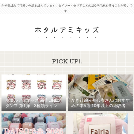
かぎ針編みで可愛い作品を編んでいます。ダイソー・セリアなどの100均毛糸を使うことが多いで
す。
ホタルアミキッズ
PICK UP!!
ホタルアミキッズ 新作LINEス
かぎ針編み初心者さんにおすす
タンプ 第1弾｜3種類ラインナ
めの本5選!10年以上の経験者が
ップ☆
厳選