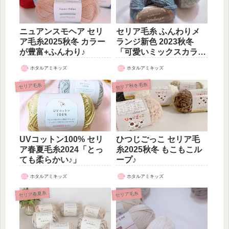
ニュアンスモヘア セリ
セリア毛糸 ふんわりメ
ア毛糸2025秋冬 カラー
ランジ新色 2023秋冬
が豊富+ふんわり♪
「可愛いミックスカラー
♡」
ホタルアミキッズ
ホタルアミキッズ
セリア秋冬毛糸
セリア毛糸
UVコットン100% セリ
ひつじごっこ セリア毛
ア春夏毛糸2024「とっ
糸2025秋冬 もこもこル
ても柔らかい♪」
ープ♪
ホタルアミキッズ
ホタルアミキッズ
セリア春夏糸
セリア毛糸