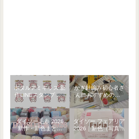
ホタルアミキッズ 新
かぎ針編み初心者さ
作LINEスタンプ 第1
んにおすすめの本5
弾｜3種類ラインナ
選!10年以上の経験者
ップ☆
が厳選
ダイソー毛糸 2026
ダイソー フェアリア
新作・新色まとめ
2026｜新色（写真）
「見つけたら即カ
と、売ってない…