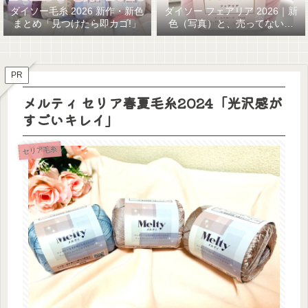
ダイソー毛糸 2026 新作・新色
ダイソー フェアリア 2026｜新
まとめ「見つけたら即カゴ!」
色（写真）と、売ってない…
GETまでの話
PR
メルティ セリア春夏毛糸2024「光沢感が
すごいキレイ」
セリア毛糸