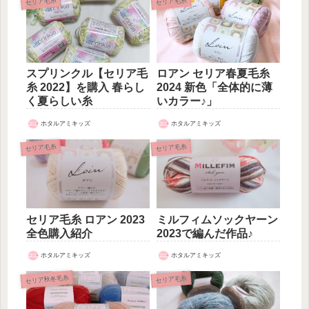
セリア毛糸
セリア毛糸
スプリンクル【セリア毛
ロアン セリア春夏毛糸
糸 2022】を購入 春らし
2024 新色「全体的に薄
く夏らしい糸
いカラー♪」
ホタルアミキッズ
ホタルアミキッズ
セリア毛糸
セリア毛糸
セリア毛糸 ロアン 2023
ミルフィムソックヤーン
全色購入紹介
2023で編んだ作品♪
ホタルアミキッズ
ホタルアミキッズ
セリア秋冬毛糸
セリア毛糸