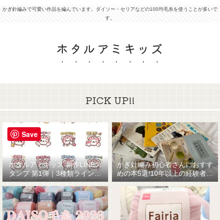
かぎ針編みで可愛い作品を編んでいます。ダイソー・セリアなどの100均毛糸を使うことが多いで
す。
ホタルアミキッズ
PICK UP!!
Save
ホタルアミキッズ 新作LINEス
かぎ針編み初心者さんにおすす
タンプ 第1弾｜3種類ラインナ
めの本5選!10年以上の経験者が
ップ☆
厳選