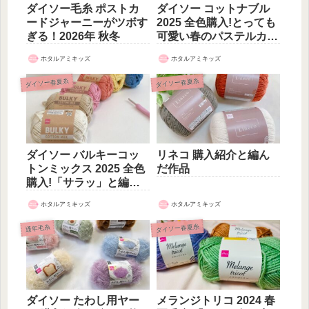
ダイソー毛糸 ポストカ
ダイソー コットナブル
ードジャーニーがツボす
2025 全色購入!とっても
ぎる！2026年 秋冬
可愛い春のパステルカラ
ー
ホタルアミキッズ
ホタルアミキッズ
ダイソー春夏糸
ダイソー春夏糸
ダイソー バルキーコッ
リネコ 購入紹介と編ん
トンミックス 2025 全色
だ作品
購入!「サラッ」と編め
そう♪
ホタルアミキッズ
ホタルアミキッズ
ダイソー春夏糸
通年毛糸
ダイソー たわし用ヤー
メランジトリコ 2024 春