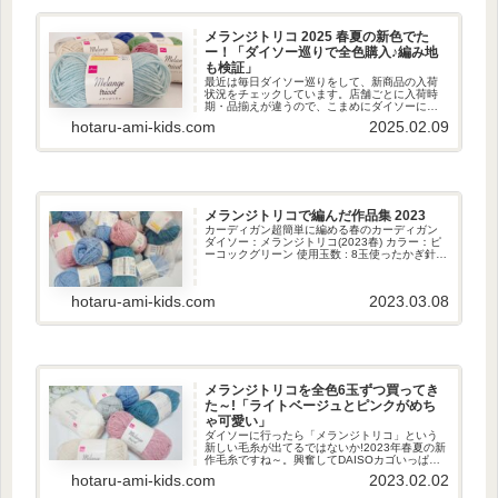
メランジトリコ 2025 春夏の新色でた
ー！「ダイソー巡りで全色購入♪編み地
も検証」
最近は毎日ダイソー巡りをして、新商品の入荷
状況をチェックしています。店舗ごとに入荷時
期・品揃えが違うので、こまめにダイソーに行
ってます♪そして、巡り合ったのがメランジトリ
hotaru-ami-kids.com
2025.02.09
コ 2025春夏毛糸☆「あった！」って感じで嬉し
かった(*^^*)全色...
メランジトリコで編んだ作品集 2023
カーディガン超簡単に編める春のカーディガン
ダイソー：メランジトリコ(2023春) カラー：ピ
ーコックグリーン 使用玉数 : 8玉使ったかぎ針の
サイズ : 8ミリ◇作品のサイズ着丈：約78cm袖
口〜袖口（平置き）：約110cm 重さ：約362...
hotaru-ami-kids.com
2023.03.08
メランジトリコを全色6玉ずつ買ってき
た～!「ライトベージュとピンクがめち
ゃ可愛い」
ダイソーに行ったら「メランジトリコ」という
新しい毛糸が出てるではないか!2023年春夏の新
作毛糸ですね～。興奮してDAISOカゴいっぱい
にメランジトリコを入れて買ってきました。ラ
hotaru-ami-kids.com
2023.02.02
イトベージュが人気なのか、私が行ったDAISO
では在庫が少なか...