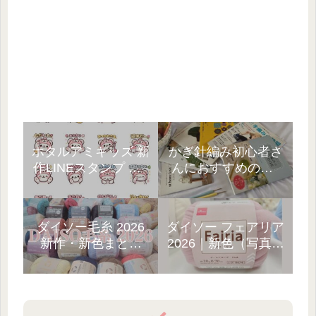
ホタルアミキッズ 新
かぎ針編み初心者さ
作LINEスタンプ 第1
んにおすすめの本5
弾｜3種類ラインナ
選!10年以上の経験者
ップ☆
が厳選
ダイソー毛糸 2026
ダイソー フェアリア
新作・新色まとめ
2026｜新色（写真）
「見つけたら即カ
と、売ってない…
ゴ!」
GETまでの話