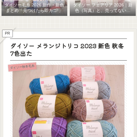
ダイソー毛糸 2026 新作・新色
ダイソー フェアリア 2026｜新
まとめ「見つけたら即カゴ!」
色（写真）と、売ってない…
GETまでの話
PR
ダイソー メランジトリコ 2023 新色 秋冬
7色出た
ダイソー秋冬毛糸