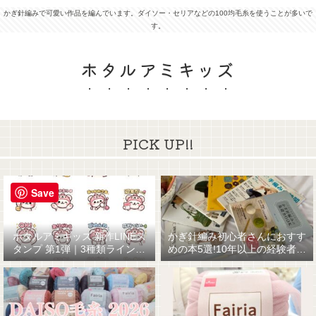
かぎ針編みで可愛い作品を編んでいます。ダイソー・セリアなどの100均毛糸を使うことが多いで
す。
ホタルアミキッズ
PICK UP!!
Save
ホタルアミキッズ 新作LINEス
かぎ針編み初心者さんにおすす
タンプ 第1弾｜3種類ラインナ
めの本5選!10年以上の経験者が
ップ☆
厳選