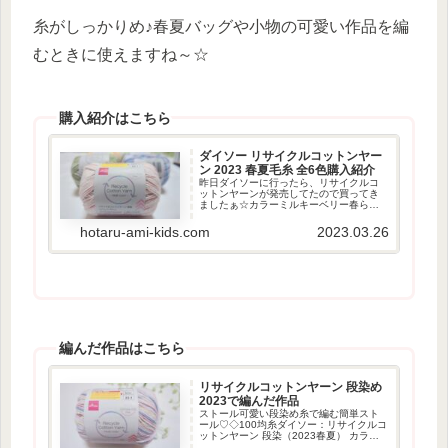
糸がしっかりめ♪春夏バッグや小物の可愛い作品を編
むときに使えますね～☆
購入紹介はこちら
ダイソー リサイクルコットンヤー
ン 2023 春夏毛糸 全6色購入紹介
昨日ダイソーに行ったら、リサイクルコ
ットンヤーンが発売してたので買ってき
ましたぁ☆カラーミルキーベリー春らし
くて可愛い色♡レモンミントレモンミン
トは夏っぽい♪パステルミックスグリーン
hotaru-ami-kids.com
2023.03.26
ティーシトラスソーダ夏色っぽくて可愛
い♪材質・長さ・重さ・...
編んだ作品はこちら
リサイクルコットンヤーン 段染め
2023で編んだ作品
ストール可愛い段染め糸で編む簡単スト
ール♡◇100均糸ダイソー：リサイクルコ
ットンヤーン 段染（2023春夏） カラ
ー：パステルミックス 5玉◇かぎ針のサイ