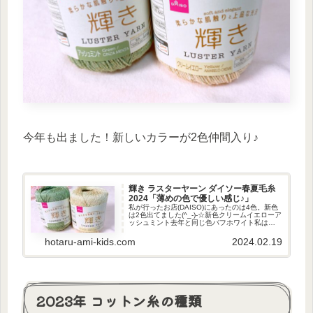
今年も出ました！新しいカラーが2色仲間入り♪
輝き ラスターヤーン ダイソー春夏毛糸
2024「薄めの色で優しい感じ♪」
私が行ったお店(DAISO)にあったのは4色。新色
は2色出てました(^_-)-☆新色クリームイエローア
ッシュミント去年と同じ色バフホワイト私は新
色だけ買いました♪カラークリームイエロー今年
は柔らかい感じのイエローなので、春にピッタ
hotaru-ami-kids.com
2024.02.19
リと思いま...
2023年 コットン糸の種類