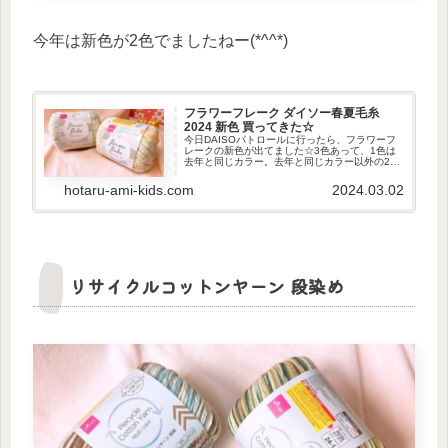
今年は新色が2色でましたねー(*^^*)
フラワーフレーク ダイソー春夏毛糸
2024 新色 買ってきた☆
今日DAISOパトロールに行ったら、フラワーフ
レークの新色が出てました☆3色あって、1色は
去年と同じカラー。去年と同じカラー以外の2色
を各数玉買いました♪カラーシトラス春夏らしい
色合い☆ラベンダー材質・重さ・長さ材質 : 綿
hotaru-ami-kids.com
2024.03.02
56%ナイロン...
リサイクルコットンヤーン 段染め