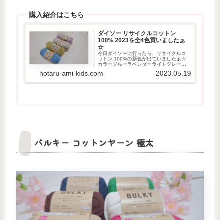
購入紹介はこちら
ダイソー リサイクルコットン
100% 2023を全4色買いましたぁ
☆
今日ダイソーに行ったら、リサイクルコ
ットン 100%の新色が出ていましたぁ☆
カラーブルーラベンダーライトグレーア
ップルグリーンラベル材質 : 綿 100%重さ
hotaru-ami-kids.com
2023.05.19
: 約40g長さ : 約96mかぎ針のサイズ : 6号
購入紹介動画もあります☆写...
バルキー コットンヤーン 極太