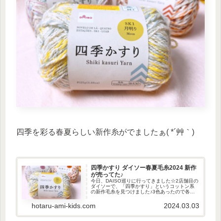
四季を彩る春夏らしい新作糸がでましたぁ( *´艸｀)
四季かすり ダイソー春夏毛糸2024 新作
が売ってた♪
今日、DAISO巡りに行ってきました☆2店舗目の
ダイソーで、「四季かすり」というコットン系
の新作毛糸を見つけました♪3色あったので各数
玉ずつ購入( *´艸｀)カラーSK1 月明りなんかの糸
に似てる。なんだったかな...?ロット : 24-1...
hotaru-ami-kids.com
2024.03.03