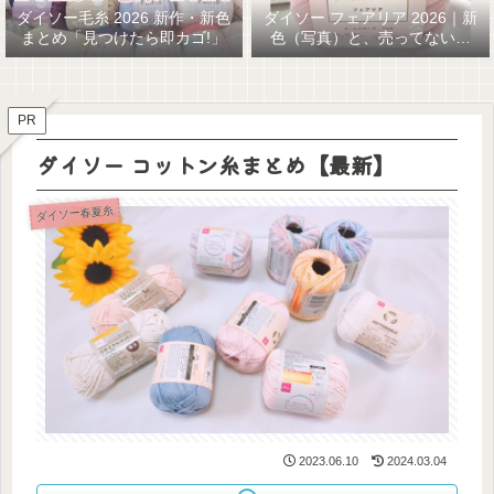
ダイソー毛糸 2026 新作・新色
ダイソー フェアリア 2026｜新
まとめ「見つけたら即カゴ!」
色（写真）と、売ってない…
GETまでの話
PR
ダイソー コットン糸まとめ【最新】
ダイソー春夏糸
2023.06.10
2024.03.04