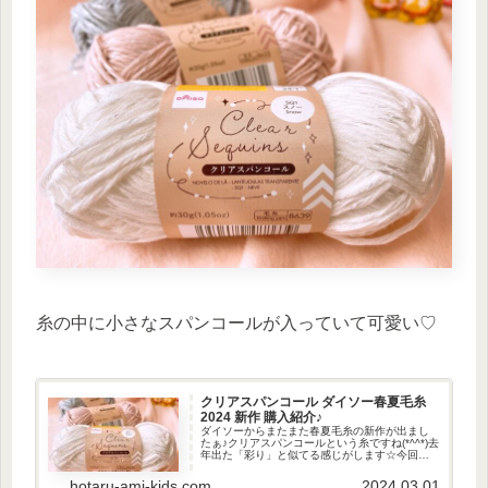
糸の中に小さなスパンコールが入っていて可愛い♡
クリアスパンコール ダイソー春夏毛糸
2024 新作 購入紹介♪
ダイソーからまたまた春夏毛糸の新作が出まし
たぁ♪クリアスパンコールという糸ですね(*^^*)去
年出た「彩り」と似てる感じがします☆今回の
新作毛糸は、彩りに比べて落ち着いてる感じ
☆。カラースノーロット : 24-1オールドローズ
hotaru-ami-kids.com
2024.03.01