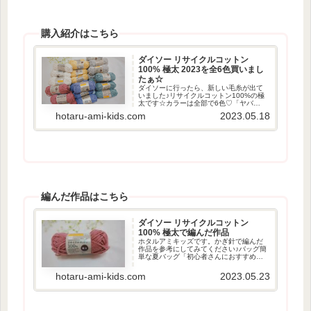
購入紹介はこちら
ダイソー リサイクルコットン
100% 極太 2023を全6色買いまし
たぁ☆
ダイソーに行ったら、新しい毛糸が出て
いました♪リサイクルコットン100%の極
太です☆カラーは全部で6色♡「ヤバ
ッ！」と思って、つい大量買い...(≧▽≦)カ
hotaru-ami-kids.com
2023.05.18
ラーホワイトイエロースカイブルー写真
では暗いパープルに見えますが、実際は
もっと明るい...
編んだ作品はこちら
ダイソー リサイクルコットン
100% 極太で編んだ作品
ホタルアミキッズです。かぎ針で編んだ
作品を参考にしてみてください♪バッグ簡
単な夏バッグ「初心者さんにおすすめ」
往復編みで簡単なのでチャレンジできそ
うと思います♪伸びにくいネット編みバッ
hotaru-ami-kids.com
2023.05.23
グ♪ざっくり感が「可愛すぎ♡」リサイク
ルコットン100%...