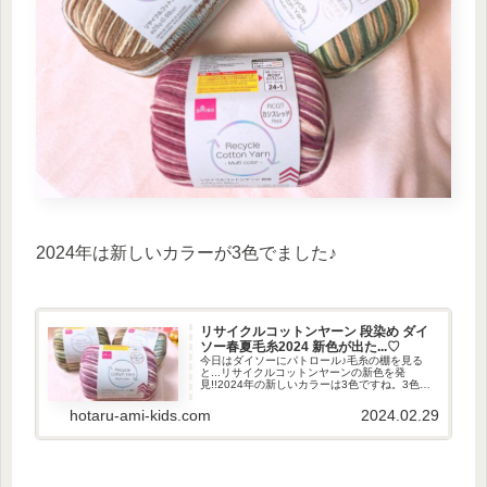
2024年は新しいカラーが3色でました♪
リサイクルコットンヤーン 段染め ダイ
ソー春夏毛糸2024 新色が出た...♡
今日はダイソーにパトロール♪毛糸の棚を見る
と...リサイクルコットンヤーンの新色を発
見!!2024年の新しいカラーは3色ですね。3色と
もカゴに入れて、各2玉ずつ買ってきました
(*^^*)カラーカシスレッド Redカクタス Greenナ
hotaru-ami-kids.com
2024.02.29
チュラ...