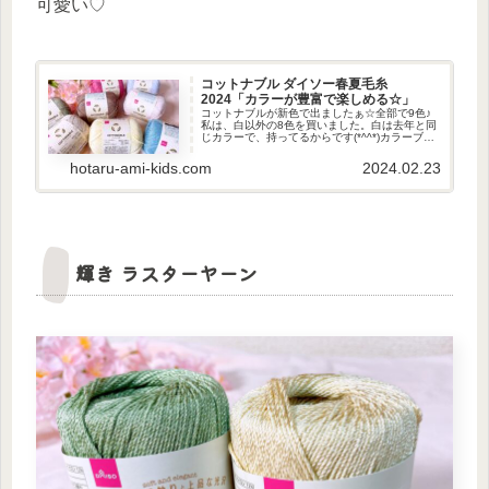
可愛い♡
コットナブル ダイソー春夏毛糸
2024「カラーが豊富で楽しめる☆」
コットナブルが新色で出ましたぁ☆全部で9色♪
私は、白以外の8色を買いました。白は去年と同
じカラーで、持ってるからです(*^^*)カラーブラ
イトピンクロット : 24Aピンクというより赤に近
いカラー(*^^*)パステルラベンダー薄めの色合い
hotaru-ami-kids.com
2024.02.23
(...
輝き ラスターヤーン