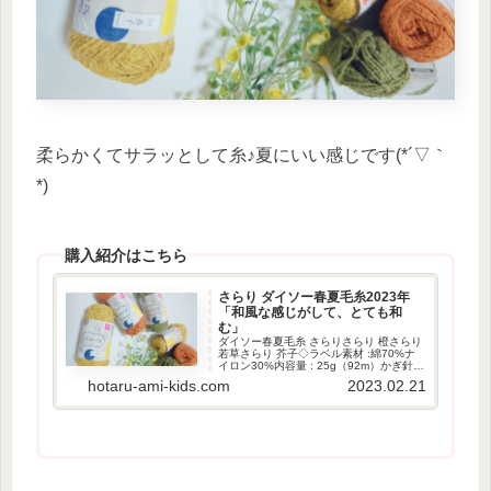
柔らかくてサラッとして糸♪夏にいい感じです(*´▽｀
*)
購入紹介はこちら
さらり ダイソー春夏毛糸2023年
「和風な感じがして、とても和
む」
ダイソー春夏毛糸 さらりさらり 橙さらり
若草さらり 芥子◇ラベル素材 :綿70%ナ
イロン30%内容量 : 25g（92m）かぎ針の
目安 : 6.0mm～7.0mm和風な感じがし
hotaru-ami-kids.com
2023.02.21
て、とても和みます。