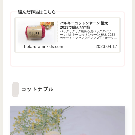
編んだ作品はこちら
バルキーコットンヤーン 極太
2023で編んだ作品
バッグサクサク編める夏バッグダイソ
ー：バルキー コットンヤーン 極太 2023
カラー：・マゼンタピンク 2玉・オークル
ベージュ 4玉◇かぎ針のサイズ8号◇作品
のサイズ底：約10.5cm×20.5cm高さ：約
hotaru-ami-kids.com
2023.04.17
19cm持ち手：約18cm底と持ち...
コットナブル