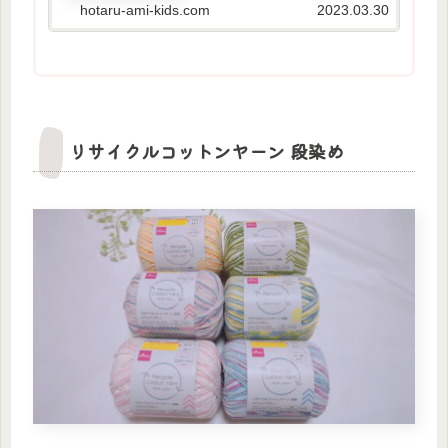
様編みした部分も細編みとすじ編みを交
hotaru-ami-kids.com
2023.03.30
互に編むだけで簡単に可愛いバッグが編
めます⑅︎◡̈︎...
リサイクルコットンヤーン 段染め