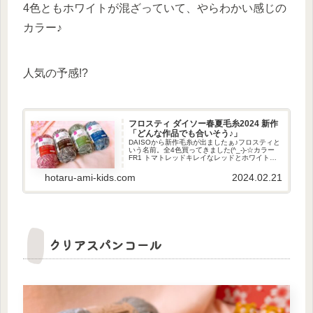
4色ともホワイトが混ざっていて、やらわかい感じの
カラー♪
人気の予感!?
フロスティ ダイソー春夏毛糸2024 新作
「どんな作品でも合いそう♪」
DAISOから新作毛糸が出ましたぁ♪フロスティと
いう名前。全4色買ってきました(^_-)-☆カラー
FR1 トマトレッドキレイなレッドとホワイトが
混ざった感じ♡ロット : 24-1ふわっとしてどの
作品でも合いそう♪FR2 ダークブラウンチョコ...
hotaru-ami-kids.com
2024.02.21
クリアスパンコール