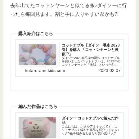
去年出てたコットンヤーンと似てる糸♪ダイソーに行
ったら毎回見ます。割と手に入りやすい糸かも?!
購入紹介はこちら
コットナブル【ダイソー毛糸 2023
春】を購入 「コットンヤーンと激
似!?」
ダイソー2023春毛糸の新作 コットナブル
を買いました♪コットナブルは、2022年の
コットンヤーンと「激似」といった印象
の糸です。ここでは、コットナブルの色
hotaru-ami-kids.com
2023.02.07
と仕様を紹介したいと思います。コット
ナブルのカラーは全部で9色全色(9色)買い
ました...
編んだ作品はこちら
ダイソー コットナブルで編んだ作
品
こんにちは、ホタルアミキッズです。コ
ットナブルで編んだ作品を紹介します♪バ
ッグ5色を組み合わせた可愛い夏バッグコ
ットナブル4色とレースヤーン1色です♪模